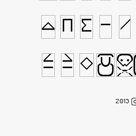
∆
∏
∑
−
∕
≤
≥
◊
☃
☠
2013