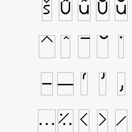
š
Ũ
ũ
Ŭ
ŭ
ˆ
ˇ
ˉ
˘
˙
–
—
‘
’
‚
…
‰
‹
›
⁄