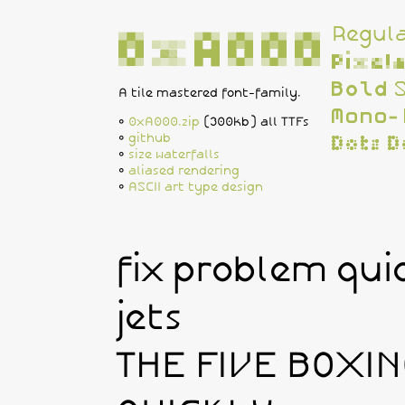
Regul
0xA000
Pixel
Bold
A tile mastered font-family.
Mono-
0xA000.zip
(300kb) all TTFs
github
Dots
D
size waterfalls
aliased rendering
ASCII art type design
fix problem qui
jets
THE FIVE BOXI