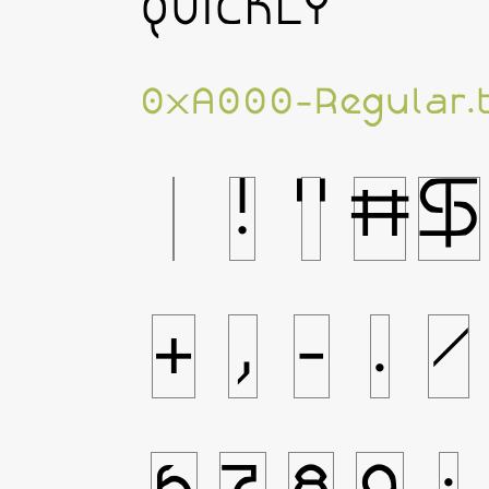
QUICKLY
0xA000-Regular.t
!
"
#
$
+
,
-
.
/