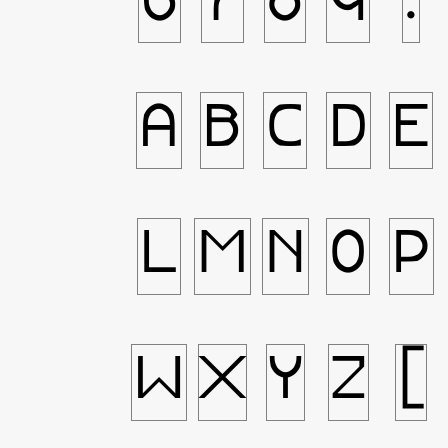
6
7
8
9
:
A
B
C
D
E
L
M
N
O
P
W
X
Y
Z
[