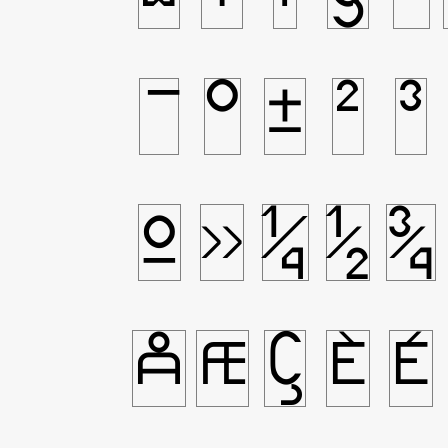
¯
°
±
²
³
º
»
¼
½
¾
Å
Æ
Ç
È
É