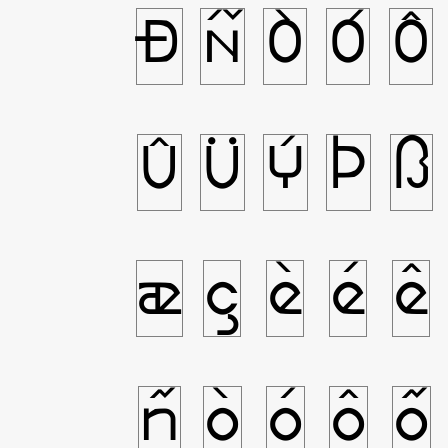
Ð
Ñ
Ò
Ó
Ô
Û
Ü
Ý
Þ
ß
æ
ç
è
é
ê
ñ
ò
ó
ô
õ