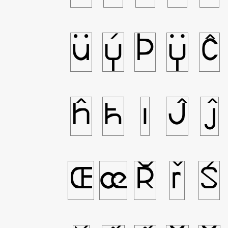
ü
ý
þ
ÿ
Ĉ
ĥ
ħ
ı
Ĵ
ĵ
Œ
œ
Ř
ř
Ś