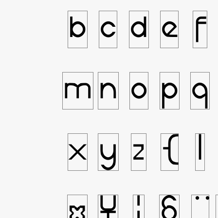
b
c
d
e
f
m
n
o
p
q
x
y
z
{
|
¤
¥
¦
§
¨